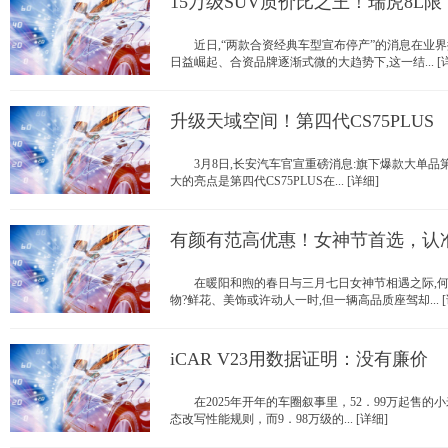
15万级SUV质价比之王！瑞虎8L限
近日,“两款合资经典车型宣布停产”的消息在业界
日益崛起、合资品牌逐渐式微的大趋势下,这一结... [
升级天域空间！第四代CS75PLUS
3月8日,长安汽车官宣重磅消息:旗下爆款大单品第四代
大的亮点是第四代CS75PLUS在... [详细]
有颜有范高优惠！女神节首选，认准
在暖阳和煦的春日与三月七日女神节相遇之际,何
物?鲜花、美饰或许动人一时,但一辆高品质座驾却... [
iCAR V23用数据证明：没有廉价
在2025年开年的车圈叙事里，52．99万起售的小米S
态改写性能规则，而9．98万级的... [详细]