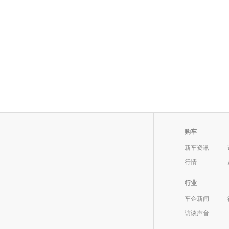
购车
新车资讯
行情
行业
车企新闻
访谈声音